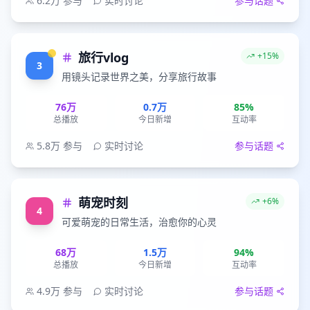
6.2万
参与
实时讨论
参与话题
旅行vlog
+15%
3
用镜头记录世界之美，分享旅行故事
76万
0.7万
85%
总播放
今日新增
互动率
5.8万
参与
实时讨论
参与话题
萌宠时刻
+6%
4
可爱萌宠的日常生活，治愈你的心灵
68万
1.5万
94%
总播放
今日新增
互动率
4.9万
参与
实时讨论
参与话题