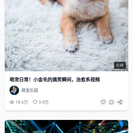
0:38
萌宠日常！小金毛的搞笑瞬间，治愈系视频
萌宠乐园
18.6万
3.9万