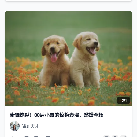
1:01
街舞炸裂！00后小哥的惊艳表演，燃爆全场
舞蹈天才