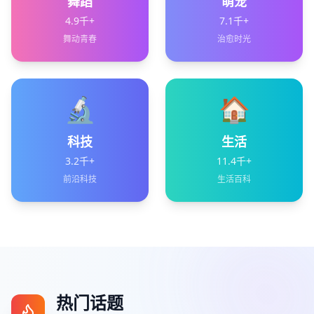
舞蹈
萌宠
4.9千+
7.1千+
舞动青春
治愈时光
🔬
🏠
科技
生活
3.2千+
11.4千+
前沿科技
生活百科
热门话题