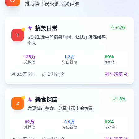
发现当下最火的视频话题
搞笑日常
+12%
1
记录生活中的搞笑瞬间，让快乐传递给每
个人
125万
1.2万
89%
总播放
今日新增
互动率
8.5万
参与
实时讨论
参与话题
美食探店
+8%
2
发现城市美食，分享味蕾上的惊喜
89万
0.9万
92%
总播放
今日新增
互动率