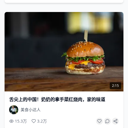
2:15
舌尖上的中国！奶奶的拿手菜红烧肉，家的味道
美食小达人
15.3万
3.2万