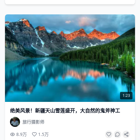
1:23
绝美风景！新疆天山雪莲盛开，大自然的鬼斧神工
旅行摄影师
8.9万
1.5万