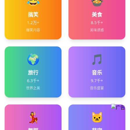
😂
🍲
搞笑
美食
1.2万+
8.5千+
爆笑内容
美味诱惑
🌍
🎵
旅行
音乐
6.3千+
9.7千+
世界之美
音乐盛宴
💃
🐱