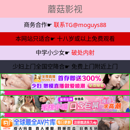
蘑菇影视
商务合作☛
联系TG@moguys88
本网站只适合☛
十八岁或以上免费观看
中学小少女☛
破处内射
少妇上门全国空降合☛
免费上门附近上门