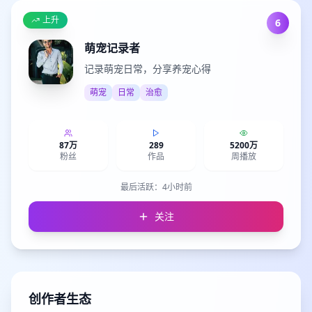
上升
6
萌宠记录者
记录萌宠日常，分享养宠心得
萌宠
日常
治愈
87万
289
5200万
粉丝
作品
周播放
最后活跃：
4小时前
关注
创作者生态