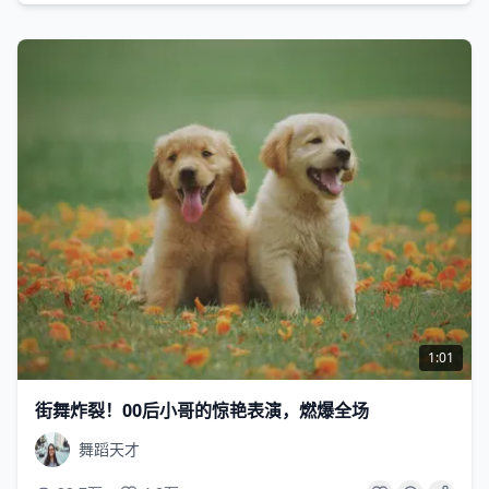
1:01
街舞炸裂！00后小哥的惊艳表演，燃爆全场
舞蹈天才