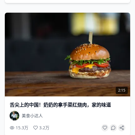
2:15
舌尖上的中国！奶奶的拿手菜红烧肉，家的味道
美食小达人
15.3万
3.2万