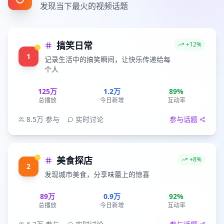
发现当下最火的视频话题
搞笑日常
+12%
1
记录生活中的搞笑瞬间，让快乐传递给每
个人
125万
1.2万
89%
总播放
今日新增
互动率
8.5万
参与
实时讨论
参与话题
美食探店
+8%
2
发现城市美食，分享味蕾上的惊喜
89万
0.9万
92%
总播放
今日新增
互动率