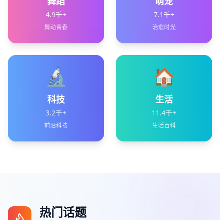
舞蹈
萌宠
4.9千+
7.1千+
舞动青春
治愈时光
🔬
🏠
科技
生活
3.2千+
11.4千+
前沿科技
生活百科
热门话题