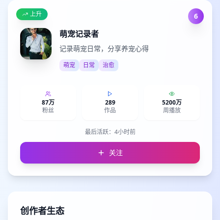
上升
6
萌宠记录者
记录萌宠日常，分享养宠心得
萌宠
日常
治愈
87万
289
5200万
粉丝
作品
周播放
最后活跃：
4小时前
关注
创作者生态