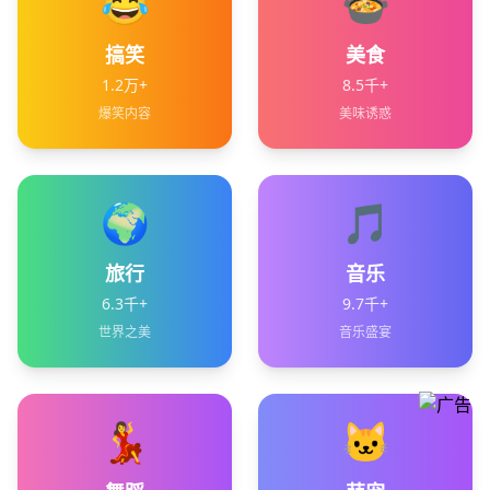
😂
🍲
搞笑
美食
1.2万+
8.5千+
爆笑内容
美味诱惑
🌍
🎵
旅行
音乐
6.3千+
9.7千+
世界之美
音乐盛宴
💃
🐱