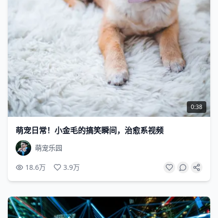
0:38
萌宠日常！小金毛的搞笑瞬间，治愈系视频
萌宠乐园
18.6万
3.9万