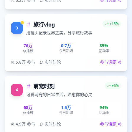
6.2万
参与
实时讨论
参与话题
旅行vlog
+15%
3
用镜头记录世界之美，分享旅行故事
76万
0.7万
85%
总播放
今日新增
互动率
5.8万
参与
实时讨论
参与话题
萌宠时刻
+6%
4
可爱萌宠的日常生活，治愈你的心灵
68万
1.5万
94%
总播放
今日新增
互动率
4.9万
参与
实时讨论
参与话题