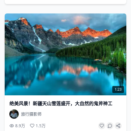
1:23
绝美风景！新疆天山雪莲盛开，大自然的鬼斧神工
旅行摄影师
8.9万
1.5万