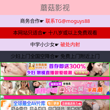
蘑菇影视
商务合作☛
联系TG@moguys88
本网站只适合☛
十八岁或以上免费观看
中学小少女☛
破处内射
少妇上门全国空降合☛
免费上门附近上门