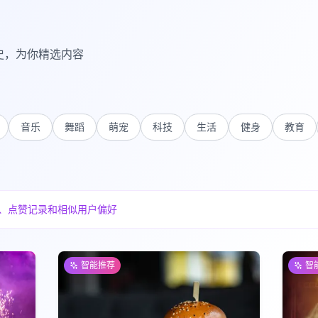
史，为你精选内容
音乐
舞蹈
萌宠
科技
生活
健身
教育
、点赞记录和相似用户偏好
智能推荐
智