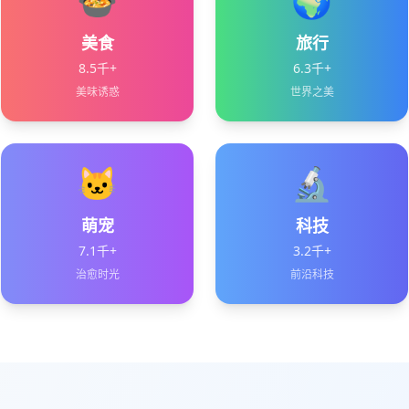
🍲
🌍
美食
旅行
8.5千+
6.3千+
美味诱惑
世界之美
🐱
🔬
萌宠
科技
7.1千+
3.2千+
治愈时光
前沿科技