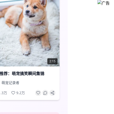
2:15
推荐：萌宠搞笑瞬间集锦
萌宠记录者
1.3万
9.2万