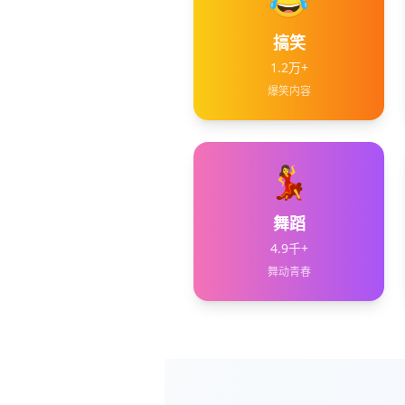
😂
搞笑
1.2万+
爆笑内容
💃
舞蹈
4.9千+
舞动青春