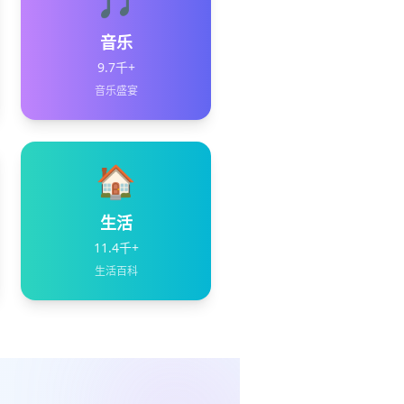
🎵
音乐
9.7千+
音乐盛宴
🏠
生活
11.4千+
生活百科