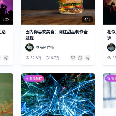
3:25
4:12
生活
因为你喜欢美食：网红甜品制作全
相似
过程
选
甜品制作师
32.8万
6.7万
2
智能推荐
智