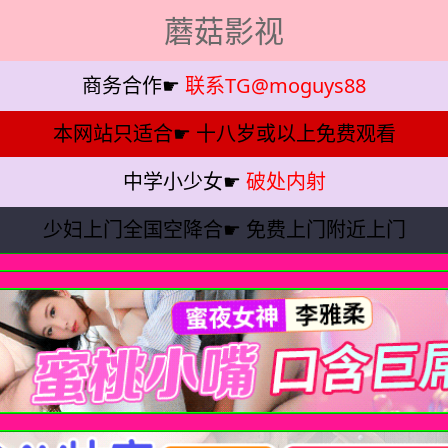
蘑菇影视
商务合作☛
联系TG@moguys88
本网站只适合☛
十八岁或以上免费观看
中学小少女☛
破处内射
少妇上门全国空降合☛
免费上门附近上门