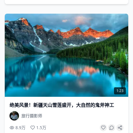
1:23
绝美风景！新疆天山雪莲盛开，大自然的鬼斧神工
旅行摄影师
8.9万
1.5万