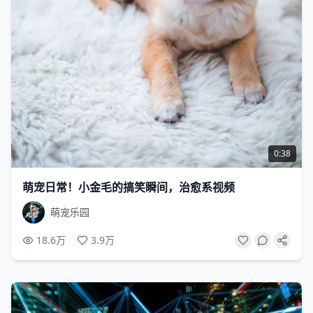
0:38
萌宠日常！小金毛的搞笑瞬间，治愈系视频
萌宠乐园
18.6万
3.9万