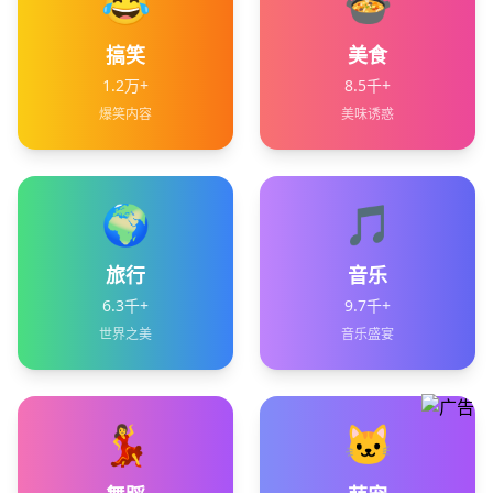
😂
🍲
搞笑
美食
1.2万+
8.5千+
爆笑内容
美味诱惑
🌍
🎵
旅行
音乐
6.3千+
9.7千+
世界之美
音乐盛宴
💃
🐱