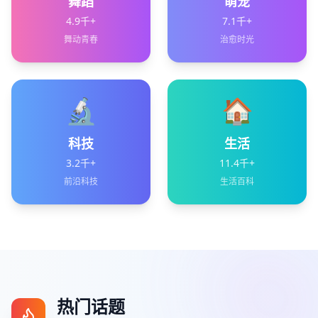
舞蹈
萌宠
4.9千+
7.1千+
舞动青春
治愈时光
🔬
🏠
科技
生活
3.2千+
11.4千+
前沿科技
生活百科
热门话题