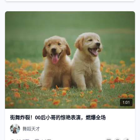
1:01
街舞炸裂！00后小哥的惊艳表演，燃爆全场
舞蹈天才