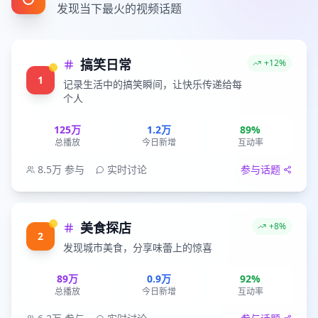
发现当下最火的视频话题
搞笑日常
+12%
1
记录生活中的搞笑瞬间，让快乐传递给每
个人
125万
1.2万
89%
总播放
今日新增
互动率
8.5万
参与
实时讨论
参与话题
美食探店
+8%
2
发现城市美食，分享味蕾上的惊喜
89万
0.9万
92%
总播放
今日新增
互动率