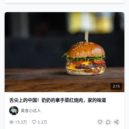
2:15
舌尖上的中国！奶奶的拿手菜红烧肉，家的味道
美食小达人
15.3万
3.2万