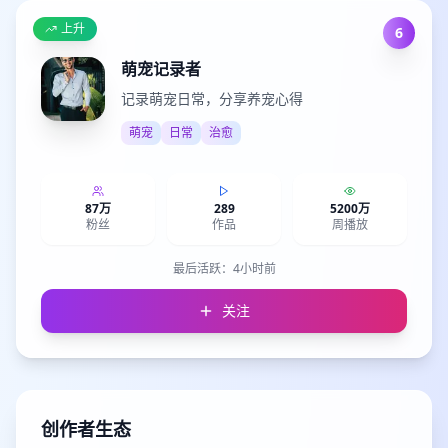
上升
6
萌宠记录者
记录萌宠日常，分享养宠心得
萌宠
日常
治愈
87万
289
5200万
粉丝
作品
周播放
最后活跃：
4小时前
关注
创作者生态