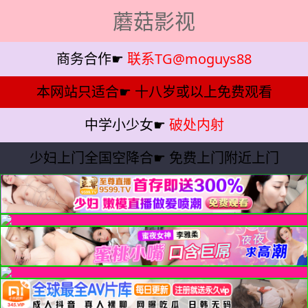
蘑菇影视
商务合作☛
联系TG@moguys88
本网站只适合☛
十八岁或以上免费观看
中学小少女☛
破处内射
少妇上门全国空降合☛
免费上门附近上门