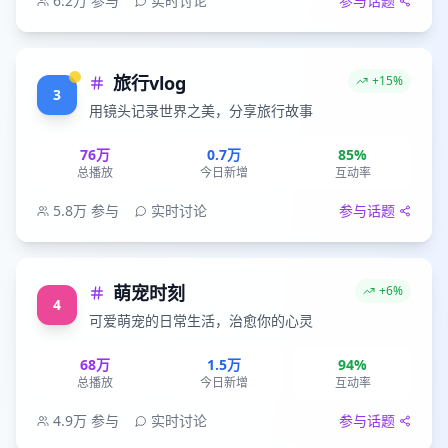
6.2万
参与
实时讨论
参与话题
旅行vlog
+15%
3
用镜头记录世界之美，分享旅行故事
76万
0.7万
85%
总播放
今日新增
互动率
5.8万
参与
实时讨论
参与话题
萌宠时刻
+6%
4
可爱萌宠的日常生活，治愈你的心灵
68万
1.5万
94%
总播放
今日新增
互动率
4.9万
参与
实时讨论
参与话题