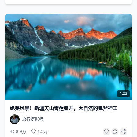
1:23
绝美风景！新疆天山雪莲盛开，大自然的鬼斧神工
旅行摄影师
8.9万
1.5万