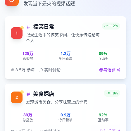
发现当下最火的视频话题
搞笑日常
+12%
1
记录生活中的搞笑瞬间，让快乐传递给每
个人
125万
1.2万
89%
总播放
今日新增
互动率
8.5万
参与
实时讨论
参与话题
美食探店
+8%
2
发现城市美食，分享味蕾上的惊喜
89万
0.9万
92%
总播放
今日新增
互动率