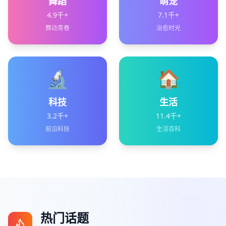
舞蹈
萌宠
4.9千+
7.1千+
舞动青春
治愈时光
🔬
🏠
科技
生活
3.2千+
11.4千+
前沿科技
生活百科
热门话题