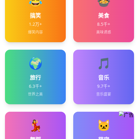
😂
🍲
搞笑
美食
1.2万+
8.5千+
爆笑内容
美味诱惑
🌍
🎵
旅行
音乐
6.3千+
9.7千+
世界之美
音乐盛宴
💃
🐱