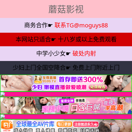
蘑菇影视
商务合作☛
联系TG@moguys88
本网站只适合☛
十八岁或以上免费观看
中学小少女☛
破处内射
少妇上门全国空降合☛
免费上门附近上门