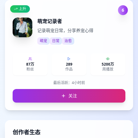
上升
6
萌宠记录者
记录萌宠日常，分享养宠心得
萌宠
日常
治愈
87万
289
5200万
粉丝
作品
周播放
最后活跃：
4小时前
关注
创作者生态