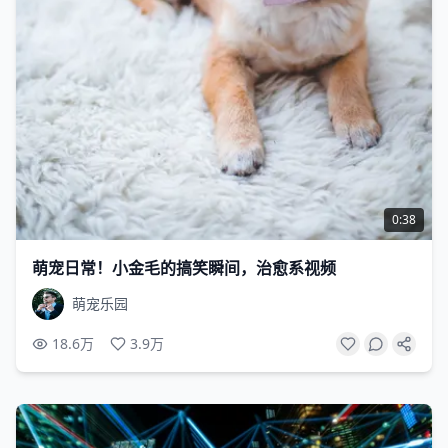
0:38
萌宠日常！小金毛的搞笑瞬间，治愈系视频
萌宠乐园
18.6万
3.9万