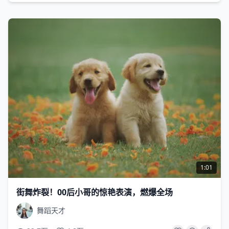
1:01
街舞炸裂！00后小哥的惊艳表演，燃爆全场
舞蹈天才