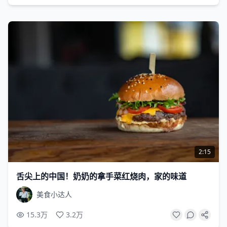
2:15
舌尖上的中国！奶奶的拿手菜红烧肉，家的味道
美食小达人
15.3万
3.2万